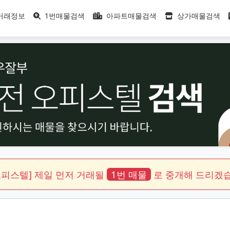
거래정보
1번매물검색
아파트매물검색
상가매물검색
오피스텔]
제일 먼저 거래될
1번 매물
로 중개해 드리겠습